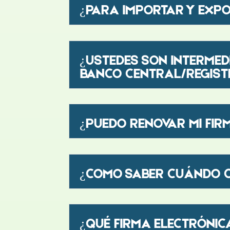
¿PARA IMPORTAR Y EXP
¿USTEDES SON INTERMED
BANCO CENTRAL/REGISTR
¿PUEDO RENOVAR MI FIR
¿COMO SABER CUÁNDO C
¿QUÉ FIRMA ELECTRÓNIC