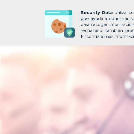
Inicio
Firma Electro
Security Data
utiliza c
que ayuda a optimizar su 
para recoger información
rechazarlo, también pu
Encontrará más informac