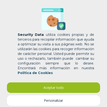
Security Data
utiliza cookies propias y de
terceros para recopilar información que ayuda
a optimizar su visita a sus páginas web. No se
utilizarán las cookies para recoger información
de carácter personal. Usted puede permitir su
uso o rechazarlo, también puede cambiar su
configuración siempre que lo desee.
Encontrará más información en nuestra
Política de Cookies
El Servidor Seguro SSL
(Secure
Socket Layer)
es un protocolo
criptográfico que te permite
Aceptar todo
transmitir información en la red de
manera segura,
resguardando tus
datos y los de los visitantes de tu
Personalizar
página. Actualmente, ofrecer una