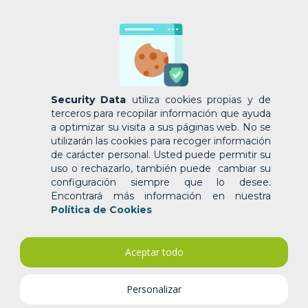
Security Data
utiliza cookies propias y de
Eres importante para
terceros para recopilar información que ayuda
nosotros, estamos aquí para
a optimizar su visita a sus páginas web. No se
ayudarte
utilizarán las cookies para recoger información
de carácter personal. Usted puede permitir su
uso o rechazarlo, también puede cambiar su
configuración siempre que lo desee.
Encontrará más información en nuestra
Política de Cookies
Sugerencias y reclamos
Aceptar todo
Quejas y sugerencias hacia Recursos
Humanos
Personalizar