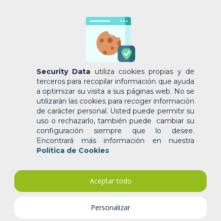
Security Data
utiliza cookies propias y de
terceros para recopilar información que ayuda
a optimizar su visita a sus páginas web. No se
LO QUE DEBES CONOCER SOBRE FACTURACIÓN
ELECTRÓNICA
utilizarán las cookies para recoger información
por
Security
|
Oct 20, 2023
|
FACTURA ELECTRÓNICA
,
de carácter personal. Usted puede permitir su
plantilla_muestra
,
SERVICIOS
,
TODOS
uso o rechazarlo, también puede cambiar su
configuración siempre que lo desee.
Encontrará más información en nuestra
Lo Que Debes Saber Sobre la Facturación Electrónica
Política de Cookies
Regresar En primer lugar, debes saber que se trata de
un proceso iniciado por el SRI en el año 2013, para que
los comprobantes emitidos por los sujetos pasivos, no
Aceptar todo
sólo facturas, sino también, retenciones, guías de...
Personalizar