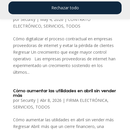
Cómo digitalizar el proceso contractual en
Rechazar todo
empresas proveedoras de internet y evitar la
pérdida de clientes
por
Security
|
May 4, 2026
|
CONTRATO
ELECTRÓNICO
,
SERVICIOS
,
TODOS
Cómo digitalizar el proceso contractual en empresas
proveedoras de internet y evitar la pérdida de clientes
Regresar Un crecimiento que exige mayor control
operativo Las empresas proveedoras de internet han
experimentado un crecimiento sostenido en los
últimos...
Cómo aumentar las utilidades en abril sin vender
más
por
Security
|
Abr 8, 2026
|
FIRMA ELECTRÓNICA
,
SERVICIOS
,
TODOS
Cómo aumentar las utilidades en abril sin vender más
Regresar Abril: más que un cierre financiero, una