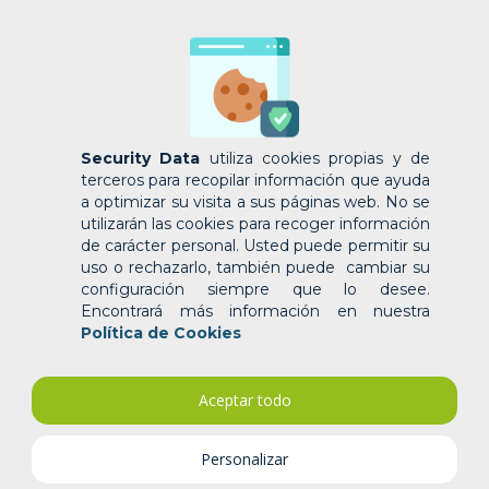
Security Data
utiliza cookies propias y de
terceros para recopilar información que ayuda
a optimizar su visita a sus páginas web. No se
La venta no termina cuando el cliente acepta,
termina cuando el proceso responde
utilizarán las cookies para recoger información
por
Security
|
May 8, 2026
|
CONTRATO
de carácter personal. Usted puede permitir su
ELECTRÓNICO
,
SERVICIOS
,
TODOS
uso o rechazarlo, también puede cambiar su
configuración siempre que lo desee.
Encontrará más información en nuestra
La venta no termina cuando el cliente acepta, termina
Política de Cookies
cuando el proceso responde Regresar En empresas
que venden a crédito, perder una venta no siempre
tiene relación con el precio, el producto o la
Aceptar todo
competencia. Muchas veces, el verdadero problema
está en el proceso....
Personalizar