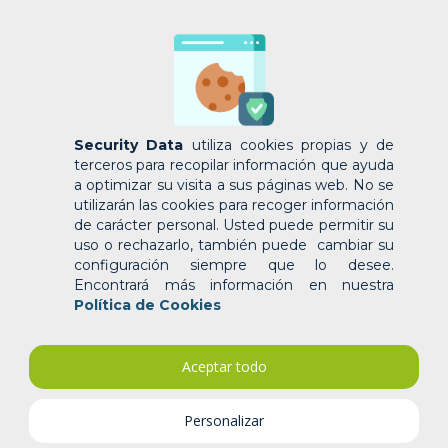
Security Data
utiliza cookies propias y de
terceros para recopilar información que ayuda
a optimizar su visita a sus páginas web. No se
¿Por qué elegir tu
firma
utilizarán las cookies para recoger información
electrónica
con nosotros?
de carácter personal. Usted puede permitir su
uso o rechazarlo, también puede cambiar su
configuración siempre que lo desee.
App móvil, firmadores gratuitos, plan de
Encontrará más información en nuestra
recompensas y muchos más beneficios que solo
Política de Cookies
nosotros podemos ofrecer.
Aceptar todo
Personalizar